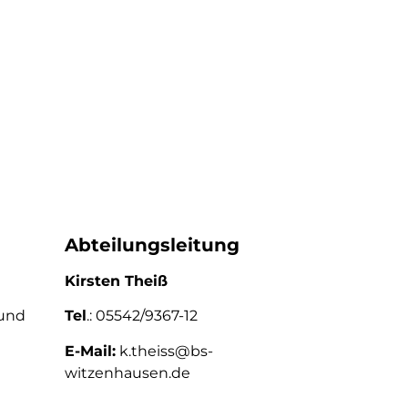
Abteilungsleitung
Kirsten Theiß
 und
Tel
.: 05542/9367-12
E-Mail:
k.theiss@bs-
witzenhausen.de