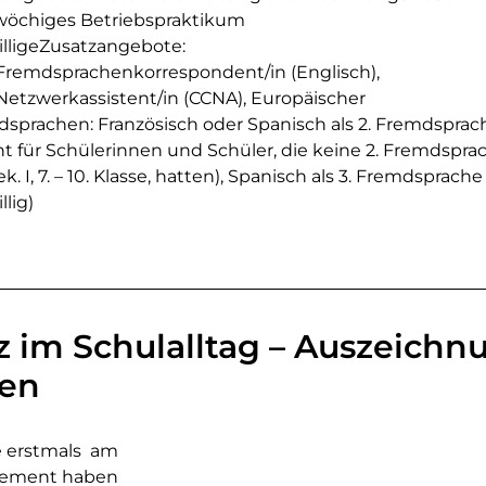
öchiges Betriebspraktikum
illigeZusatzangebote:
Fremdsprachenkorrespondent/in (Englisch),
Netzwerkassistent/in (CCNA), Europäischer
sprachen: Französisch oder Spanisch als 2. Fremdsprac
cht für Schülerinnen und Schüler, die keine 2. Fremdspra
k. I, 7. – 10. Klasse, hatten), Spanisch als 3. Fremdsprache
llig)
im Schulalltag – Auszeichnu
uen
e erstmals am
agement haben