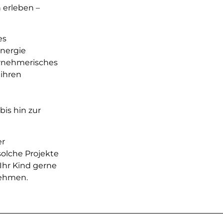
 erleben –
es
Energie
ernehmerisches
ihren
bis hin zur
er
olche Projekte
Ihr Kind gerne
nehmen.