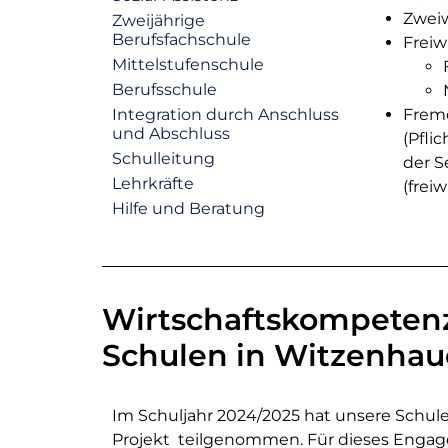
Zweiw
Zweijährige
Berufsfachschule
Freiw
Mittelstufenschule
Berufsschule
Integration durch Anschluss
Fremd
und Abschluss
(Pfli
Schulleitung
der Se
Lehrkräfte
(freiwi
Hilfe und Beratung
Wirtschaftskompetenz 
Schulen in Witzenha
Im Schuljahr 2024/2025 hat unsere Schul
Projekt teilgenommen. Für dieses Eng