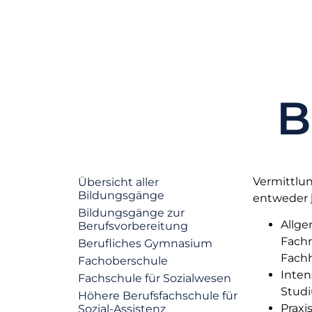
B
Vermittlun
Übersicht aller
Bildungsgänge
entweder
Bildungsgänge zur
Allge
Berufsvorbereitung
Fachr
Berufliches Gymnasium
Fach
Fachoberschule
Inten
Fachschule für Sozialwesen
Stud
Höhere Berufsfachschule für
Prax
Sozial-Assistenz