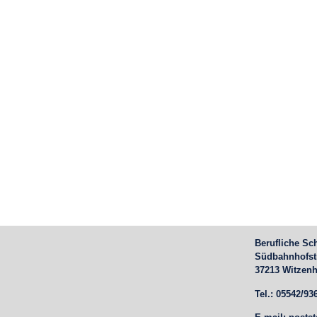
Berufliche Sc
Südbahnhofst
37213 Witzen
Tel.: 05542/93