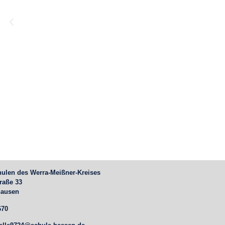
hulen des Werra-Meißner-Kreises
raße 33
hausen
670