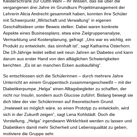
Kleiderschrank zur Outfit-Wahl – ihr Wissen, das sie über die
vergangenen drei Jahre im Grundkurs Projektmanagement der
Lehrerin Alicia Andrecht gesammelt haben, konnten ihre Schüler
mit Schwerpunkt „Wirtschaft und Verwaltung“ in eigenen
Geschäftsideen unter Beweis stellen. Dabei waren konkrete
Aspekte eines Businessplans, etwa eine Zielgruppenanalyse,
Vermarktung und Kostenplanung, gefragt: „Uns war es wichtig, ein
Produkt zu entwickeln, das sinnhaft ist“, sagt Katharina Osterhorn.
Die 19-Jährige leidet selbst seit neun Jahren an Diabetes und kann
darum aus erster Hand von den alltäglichen Schwierigkeiten
berichten. „Es ist an manchen Ecken ausbaufähig“.
So entschlossen sich die Schülerinnen – durch mehrere Jahre
Unterricht an einem Gruppentisch zusammengeschweißt – mit der
Diabetikerpumpe „Helga“ einen Alltagsbegleiter zu schaffen, der
nicht nur Insulin, sondern auch Glucose zuführt. Bislang bewegt sie
dich Idee der vier Schülerinnen auf theoretischem Grund.
„Inwieweit es möglich wäre, so einen Prototyp zu entwickeln, wird
sich in der Zukunft zeigen“, sagt Lena Kohlstädt. Doch die
Vorstellung, „Helga“ irgendwann Wirklichkeit werden zu lassen und
Diabetikern damit mehr Sicherheit und Lebensqualität zu geben,
motiviere die Gruppe sehr.