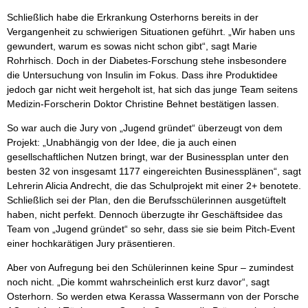
Schließlich habe die Erkrankung Osterhorns bereits in der
Vergangenheit zu schwierigen Situationen geführt. „Wir haben uns
gewundert, warum es sowas nicht schon gibt“, sagt Marie
Rohrhisch. Doch in der Diabetes-Forschung stehe insbesondere
die Untersuchung von Insulin im Fokus. Dass ihre Produktidee
jedoch gar nicht weit hergeholt ist, hat sich das junge Team seitens
Medizin-Forscherin Doktor Christine Behnet bestätigen lassen.
So war auch die Jury von „Jugend gründet“ überzeugt von dem
Projekt: „Unabhängig von der Idee, die ja auch einen
gesellschaftlichen Nutzen bringt, war der Businessplan unter den
besten 32 von insgesamt 1177 eingereichten Businessplänen“, sagt
Lehrerin Alicia Andrecht, die das Schulprojekt mit einer 2+ benotete.
Schließlich sei der Plan, den die Berufsschülerinnen ausgetüftelt
haben, nicht perfekt. Dennoch überzugte ihr Geschäftsidee das
Team von „Jugend gründet“ so sehr, dass sie sie beim Pitch-Event
einer hochkarätigen Jury präsentieren.
Aber von Aufregung bei den Schülerinnen keine Spur – zumindest
noch nicht. „Die kommt wahrscheinlich erst kurz davor“, sagt
Osterhorn. So werden etwa Kerassa Wassermann von der Porsche