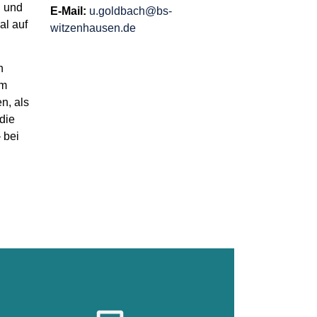
n und
E-Mail:
u.goldbach@bs-
al auf
witzenhausen.de
n
im
n, als
die
 bei
Verkäufer/in
Verwalt