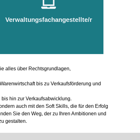
Für
Für weitere Informationen
Verwaltungsfachangestellte/r
Hier Klicken
Sie alles über Rechtsgrundlagen,
 Warenwirtschaft bis zu Verkaufsförderung und
n bis hin zur Verkaufsabwicklung.
dern auch mit den Soft Skills, die für den Erfolg
finden Sie den Weg, der zu Ihren Ambitionen und
zu gestalten.