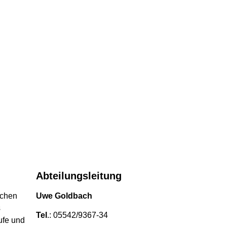
Abteilungsleitung
achen
Uwe Goldbach
s
Tel
.: 05542/9367-34
ufe und