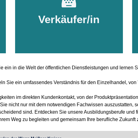
im Einzelhandel
Verkäufer/in
Für weitere Informationen
Hier Klicken
e ein in die Welt der öffentlichen Dienstleistungen und lernen 
.
eln Sie ein umfassendes Verständnis für den Einzelhandel, von
igkeiten im direkten Kundenkontakt, von der Produktpräsentatio
Sie nicht nur mit dem notwendigen Fachwissen auszustatten, son
ntscheidend sind. Entdecken Sie unsere Ausbildungsberufe und 
 Ihrem Weg zu begleiten und gemeinsam Ihre berufliche Zukunft 